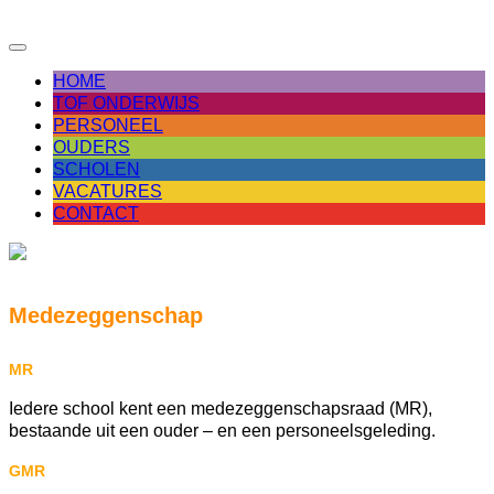
Toggle
navigation
HOME
TOF ONDERWIJS
PERSONEEL
OUDERS
SCHOLEN
VACATURES
CONTACT
Medezeggenschap
MR
Iedere school kent een medezeggenschapsraad (MR),
bestaande uit een ouder – en een personeelsgeleding.
GMR